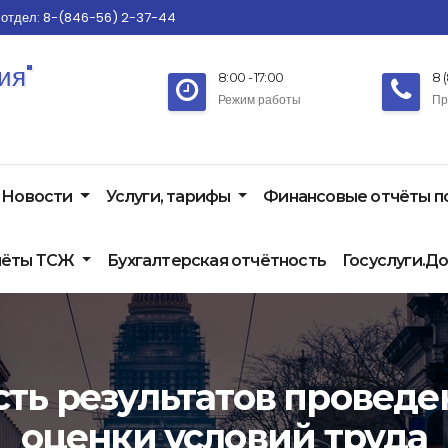
 отдел: 8-(846-56) 2-37-44
ия"
8:00 - 17:00
8 
Режим работы
Пр
Новости
Услуги, тарифы
Финансовые отчёты 
чёты ТСЖ
Бухгалтерская отчётность
Госуслуги.Д
ть результатов провед
оценки условий труда