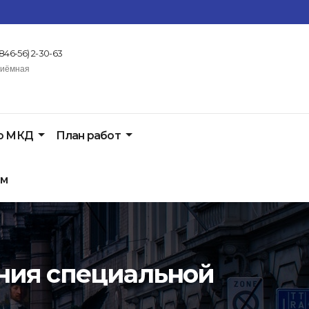
(846-56) 2-30-63
иёмная
по МКД
План работ
ом
ения специальной