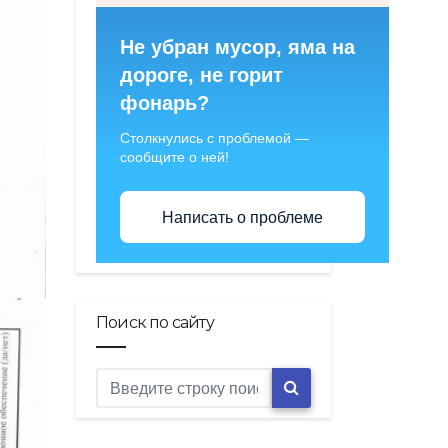
Не убран мусор, яма на
дороге, не горит
фонарь?
Столкнулись с проблемой —
сообщите о ней!
Написать о проблеме
Поиск по сайту