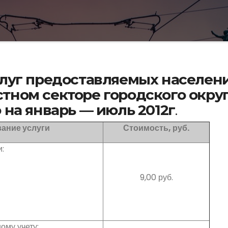
слуг предоставляемых населен
тном секторе городского окру
 на январь — июль 2012г
.
ание услуги
Стоимость, руб.
:
9,00 руб.
ому учету: