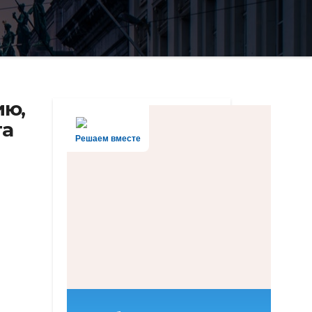
ию,
га
Решаем вместе