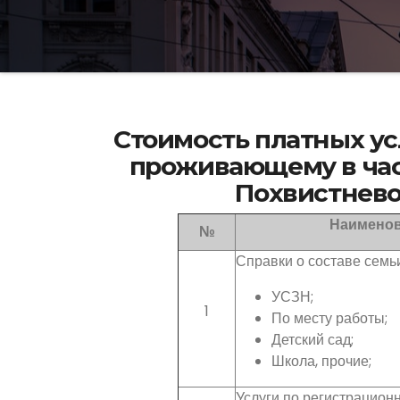
Стоимость платных у
проживающему в час
Похвистнево
Наименов
№
Справки о составе семьи
УСЗН;
1
По месту работы;
Детский сад;
Школа, прочие;
Услуги по регистрационн