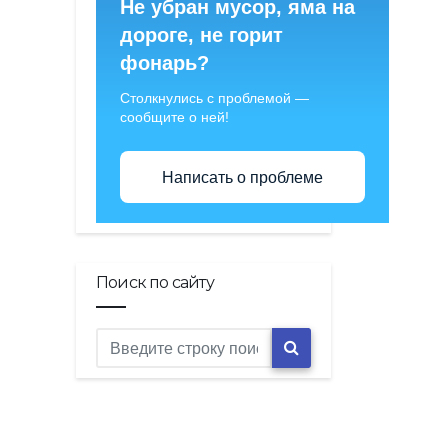
Не убран мусор, яма на
дороге, не горит
фонарь?
Столкнулись с проблемой —
сообщите о ней!
Написать о проблеме
Поиск по сайту