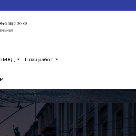
(846-56) 2-30-63
иёмная
по МКД
План работ
ом