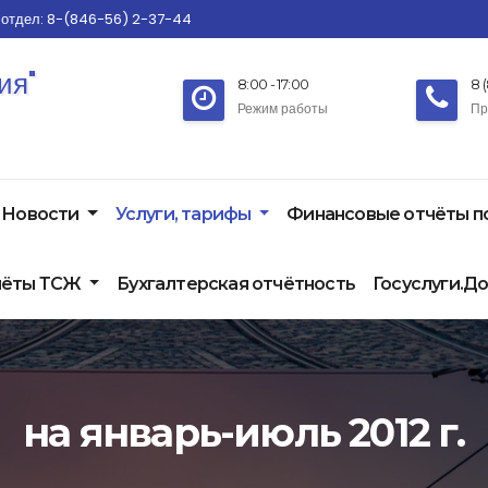
 отдел: 8-(846-56) 2-37-44
ия"
8:00 - 17:00
8 
Режим работы
Пр
Новости
Услуги, тарифы
Финансовые отчёты 
чёты ТСЖ
Бухгалтерская отчётность
Госуслуги.Д
на январь-июль 2012 г.