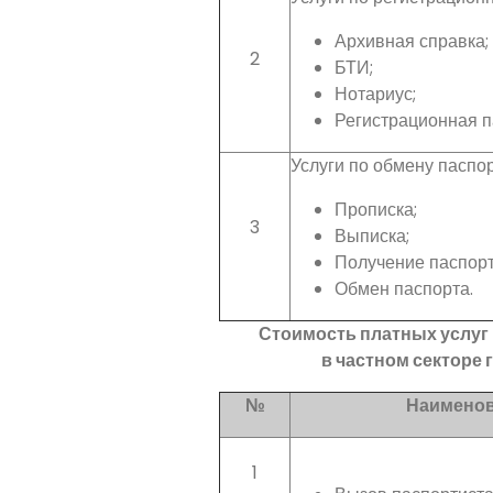
Архивная справка;
2
БТИ;
Нотариус;
Регистрационная п
Услуги по обмену паспор
Прописка;
3
Выписка;
Получение паспорт
Обмен паспорта.
Стоимость платных услу
в частном секторе 
№
Наименов
1